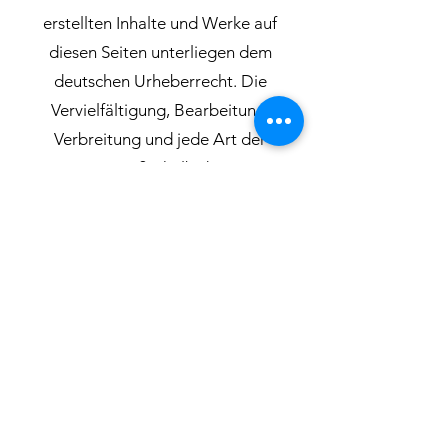
erstellten Inhalte und Werke auf
diesen Seiten unterliegen dem
deutschen Urheberrecht. Die
Vervielfältigung, Bearbeitung,
Verbreitung und jede Art der
Verwertung außerhalb der Grenzen
des Urheberrechtes bedürfen der
schriftlichen Zustimmung des
jeweiligen Autors bzw. Erstellers.
Downloads und Kopien dieser Seite
sind nur für den privaten, nicht
kommerziellen Gebrauch gestattet.
Soweit die Inhalte auf dieser Seite
nicht vom Betreiber erstellt wurden,
werden die Urheberrechte Dritter