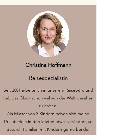
Christina Hoffmann
Reisespezialistin
Seit 2001 arbeite ich in unserem Reisebüro und
hab das Glück schon viel von der Welt gesehen
zu haben.
Als Mutter von 3 Kindern haben sich meine
Urlaubsziele in den letzten etwas verändert, so
dass ich Familien mit Kindern gerne bei der