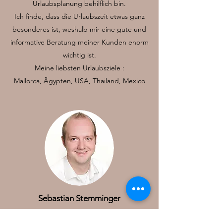
Urlaubsplanung behilflich bin.
Ich finde, dass die Urlaubszeit etwas ganz
besonderes ist, weshalb mir eine gute und
informative Beratung meiner Kunden enorm
wichtig ist.
Meine liebsten Urlaubsziele :
Mallorca, Ägypten, USA, Thailand, Mexico
Sebastian Stemminger
Reisespezialist